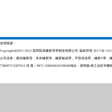
友情链接：
Copyright◎2011-2012 昆明双昌橡胶管带制造有限公司 版权所有
滇ICP备1400
公司业务：吸排橡胶管，夹布橡胶管，橡胶输送带，平型传送带，橡胶V带，
7380072/3307012 传 真：0871-3386646/6339648
地址：蒿明杨 林工业区华狮路6号 E-