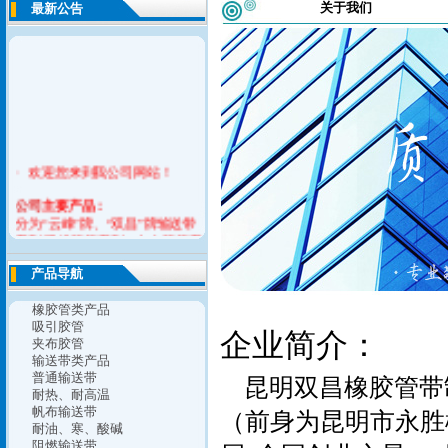
关于我们
最新公告
· 欢迎您来到我公司网站！
公司
主要产品：
分为“云峰”牌、“双昌”牌输送带
系列,吸排胶管系列，夹布胶管系
列，耐酸碱胶管系列，平型传送
产品导航
带系列，橡胶V带系列，橡胶止
水带，模制品系列六大产品。
橡胶管类产品
如您对我们的意见请联系告之我
吸引胶管
企业简介：
夹布胶管
们，谢谢！
输送带类产品
普通输送带
昆明双昌橡胶管带
耐热、耐高温
帆布输送带
（前身为昆明市永胜
耐油、寒、酸碱
阻燃输送带