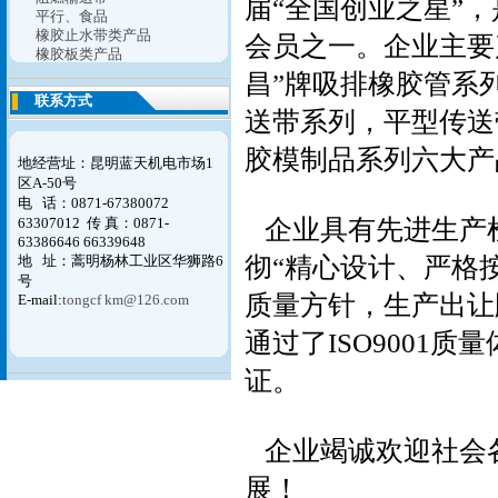
届“全国创业之星”
平行、食品
橡胶止水带类产品
会员之一。企业主要
橡胶板类产品
昌”牌吸排橡胶管系
联系方式
送带系列，平型传送
胶模制品系列六大产
地经营址：昆明蓝天机电市场1
区A-50号
电 话：0871-67380072
企业具有先进生产
63307012
传 真：0871-
63386646 66339648
彻“精心设计、严格
地 址：蒿明杨林工业区华狮路6
号
质量方针，生产出让
E-mail:
tongcf km@126.com
通过了ISO9001
证。
企业竭诚欢迎社会
展！